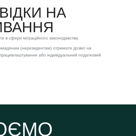
ВІДКИ НА
ИВАННЯ
и в сфери міграційного законодавства.
омадянам (нерезидентам) отримати дозвіл на
на працевлаштування або індивідуальний податковий
ЦЮЄМО