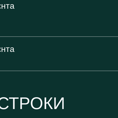
єнта
єнта
 СТРОКИ