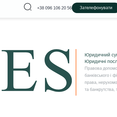
Зателефонувати
+38 096 106 20 56
Юридичний суп
Юридичні посл
Правова допомог
банківського і 
права, нерухомо
та банкрутства, 