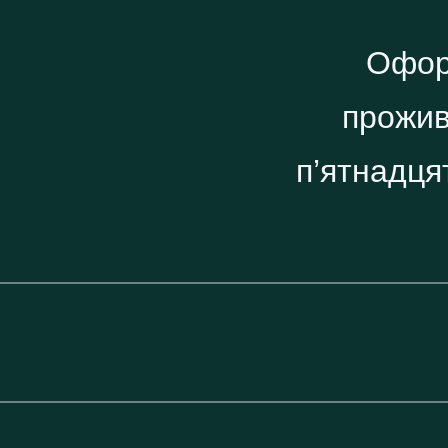
Офор
прожив
п’ятнадця