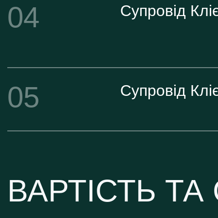
04
Супровід Клі
05
Супровід Клі
ВАРТІСТЬ ТА