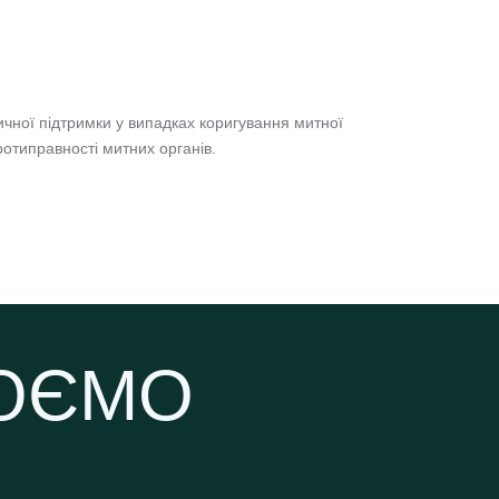
ичної підтримки у випадках коригування митної
ротиправності митних органів.
ЦЮЄМО