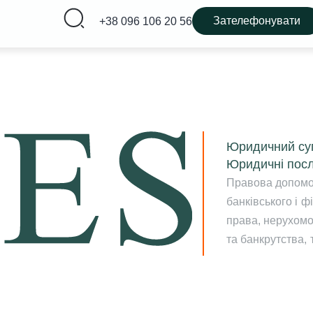
Зателефонувати
+38 096 106 20 56
Юридичний суп
Юридичні посл
Правова допомог
банківського і 
права, нерухомо
та банкрутства, 