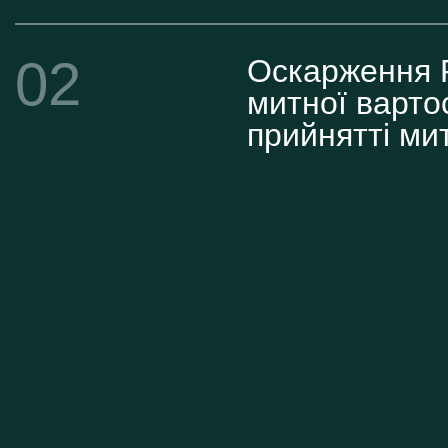
02
Оскарження 
митної вартос
прийнятті мит