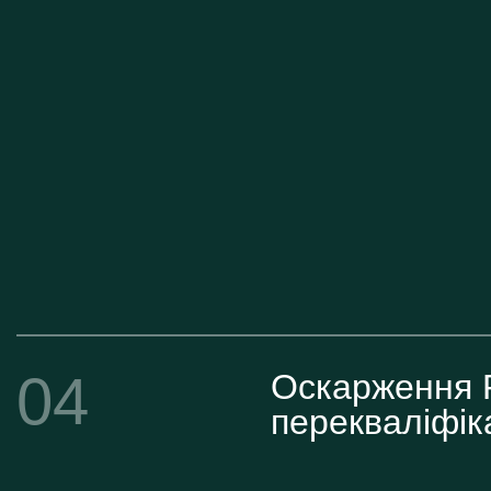
04
Оскарження 
перекваліфік