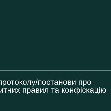
протоколу/постанови про
тних правил та конфіскацію