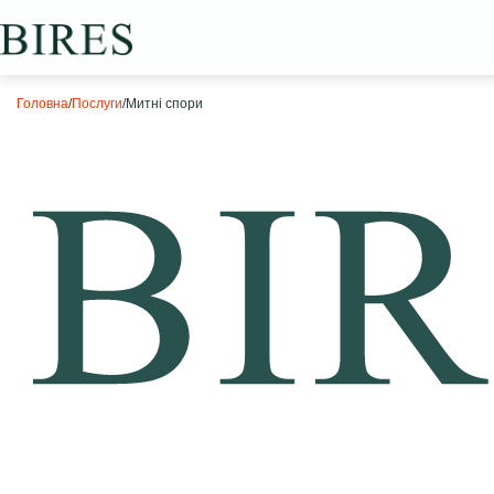
Головна
/
Послуги
/
Митні спори