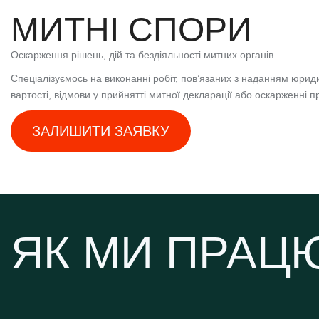
МИТНІ СПОРИ
Оскарження рішень, дій та бездіяльності митних органів.
Спеціалізуємось на виконанні робіт, пов’язаних з наданням юрид
вартості, відмови у прийнятті митної декларації або оскарженні п
ЗАЛИШИТИ ЗАЯВКУ
ЯК МИ ПРА