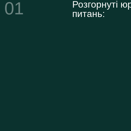
01
Розгорнуті ю
питань: