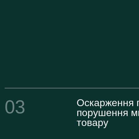
03
Оскарження 
порушення ми
товару