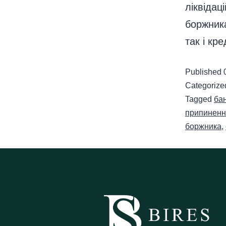
ліквідац
боржника
так і кр
Published
Categorize
Tagged
бан
припиненн
боржника
,