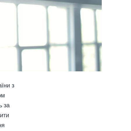
аїни з
ом
ь за
сити
ня