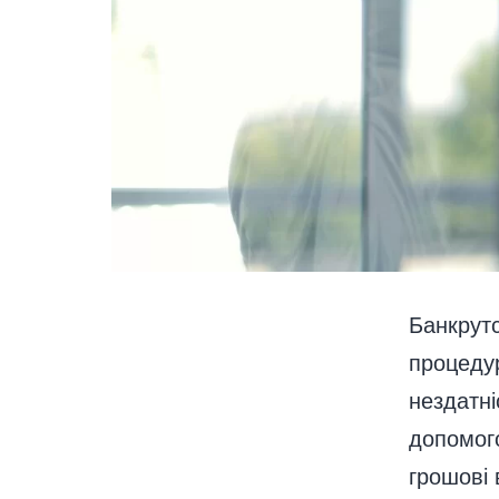
Банкрутс
процедур
нездатні
допомого
грошові 