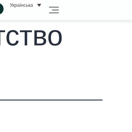
Українська
тство