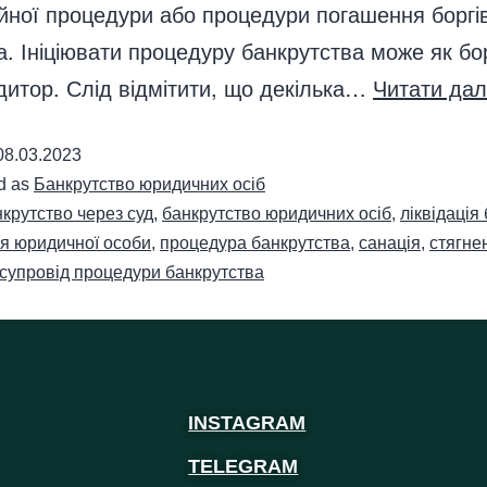
ійної процедури або процедури погашення боргі
. Ініціювати процедуру банкрутства може як бо
едитор. Слід відмітити, що декілька…
Читати дал
08.03.2023
d as
Банкрутство юридичних осіб
крутство через суд
,
банкрутство юридичних осіб
,
ліквідація
я юридичної особи
,
процедура банкрутства
,
санація
,
стягне
супровід процедури банкрутства
INSTAGRAM
TELEGRAM