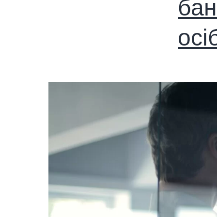
бан
осі