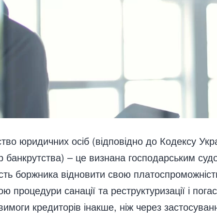
тво юридичних осіб (відповідно до Кодексу Укр
 банкрутства) – це визнана господарським суд
сть боржника відновити свою платоспроможніст
ю процедури санації та реструктуризації і пога
вимоги кредиторів інакше, ніж через застосуван