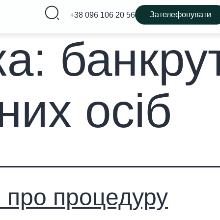
Зателефонувати
+38 096 106 20 56
ка:
банкру
них осіб
 про процедуру