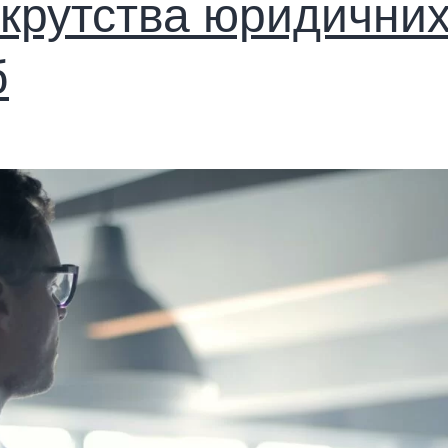
крутства юридични
б