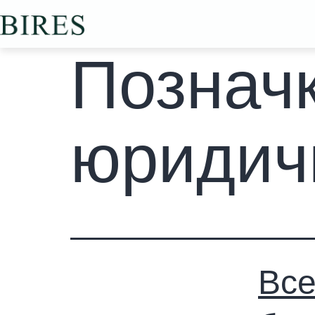
Познач
юридич
Все