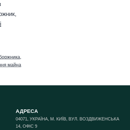
в
ржник,
і
 боржника
,
ння майна
АДРЕСА
04071, УКРАЇНА, М. КИЇВ, ВУЛ. ВОЗДВИЖЕНСЬКА
14, ОФІС 9