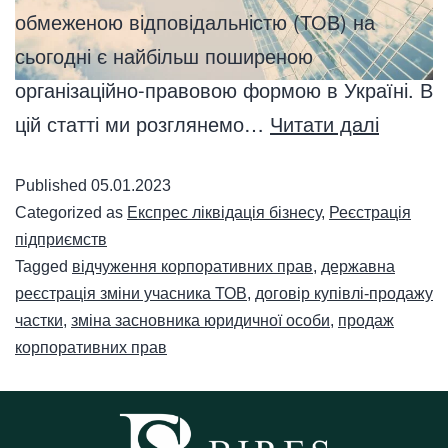
обмеженою відповідальністю (ТОВ) на
сьогодні є найбільш поширеною
організаційно-правовою формою в Україні. В
цій статті ми розглянемо…
Читати далі
Published
05.01.2023
Categorized as
Експрес ліквідація бізнесу
,
Реєстрація
підприємств
Tagged
відчуження корпоративних прав
,
державна
реєстрація зміни учасника ТОВ
,
договір купівлі-продажу
частки
,
зміна засновника юридичної особи
,
продаж
корпоративних прав