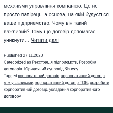
механізми управління компанією. Це не
просто папірець, а основа, на якій будується
ваше підприємство. Чому він такий
важливий? Тому що договір допомагає
уникнути…
Читати далі
Published
27.11.2023
Categorized as
Реєстрація підприємств
,
Розробка
договорів
,
Юридичний супровід бізнесу
Tagged
корпоратвний договір
,
корпоративний договір
між учасниками
,
корпоративний договір ТОВ
,
розробити
корпоративний договір
,
укладання корпоративного
договору