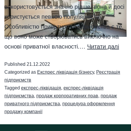
використовується значно рідше, вона й досі
користується певною популярністю.
Особливістю приватного підприємства є те,
що воно може створюватись виключно на
основі приватної власності.…
Читати далі
Published
21.12.2022
Categorized as
Експрес ліквідація бізнесу
,
Реєстрація
підприємств
Tagged
експрес-ліквідація
,
експрес-ліквідація
підприємства
,
продаж корпоративних прав
,
продаж
приватного підприємства
,
процедура оформлення
продажу компанії