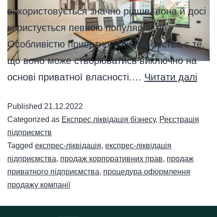
використовується значно рідше, вона й досі
користується певною популярністю.
Особливістю приватного підприємства є те,
що воно може створюватись виключно на
основі приватної власності.…
Читати далі
Published
21.12.2022
Categorized as
Експрес ліквідація бізнесу
,
Реєстрація
підприємств
Tagged
експрес-ліквідація
,
експрес-ліквідація
підприємства
,
продаж корпоративних прав
,
продаж
приватного підприємства
,
процедура оформлення
продажу компанії