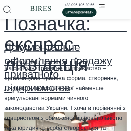
+38 096 106 20 56
Зателефонувати
Позначка:
експрес-
Документальне
ліквідація
оформлення продажу
На сьогодні приватне підприємство –
приватного
організаційно-правова форма, створення,
підприємства
діяльність та продаж якої найменше
врегульовані нормами чинного
законодавства України. І хоча в порівнянні з
товариством з обмеженої відповідальністю
така юридична особа створюється та