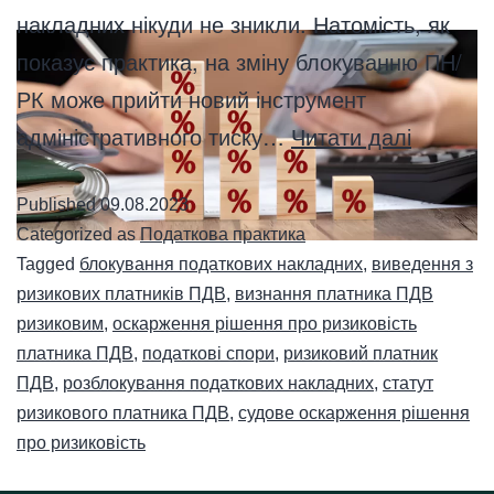
накладних нікуди не зникли. Натомість, як
показує практика, на зміну блокуванню ПН/
РК може прийти новий інструмент
адміністративного тиску…
Читати далі
Published
09.08.2023
Categorized as
Податкова практика
Tagged
блокування податкових накладних
,
виведення з
ризикових платників ПДВ
,
визнання платника ПДВ
ризиковим
,
оскарження рішення про ризиковість
платника ПДВ
,
податкові спори
,
ризиковий платник
ПДВ
,
розблокування податкових накладних
,
статут
ризикового платника ПДВ
,
судове оскарження рішення
про ризиковість