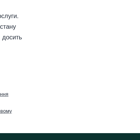
ослуги.
 стану
я досить
ення
овому