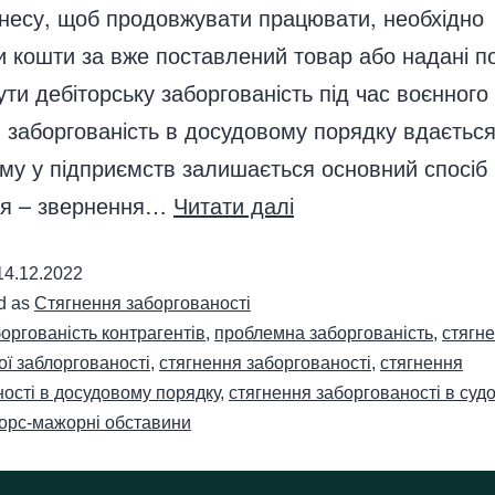
знесу, щоб продовжувати працювати, необхідно
 кошти за вже поставлений товар або надані п
ути дебіторську заборгованість під час воєнного
 заборгованість в досудовому порядку вдаєтьс
ому у підприємств залишається основний спосіб
ня – звернення…
Читати далі
14.12.2022
d as
Стягнення заборгованості
оргованість контрагентів
,
проблемна заборгованість
,
стягн
ої заблоргованості
,
стягнення заборгованості
,
стягнення
ості в досудовому порядку
,
стягнення заборгованості в суд
орс-мажорні обставини