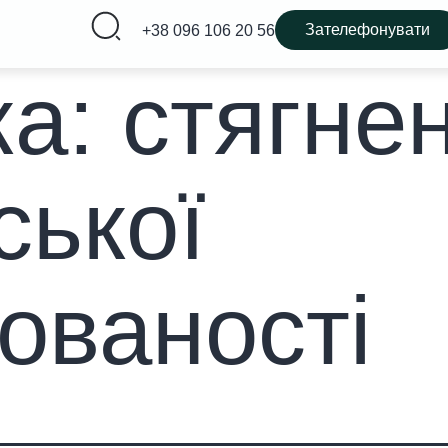
Зателефонувати
+38 096 106 20 56
ка:
стягне
ської
ованості