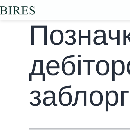
Познач
дебітор
заблорг