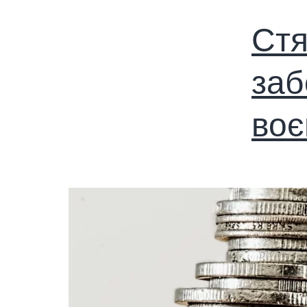
Стя
заб
воє