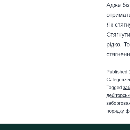
Адже бі
отримати
Як стягн
Стягнути
рідко. Т
стягнен
Published
Categorize
Tagged
заб
дебіторськ
заборгован
порядку
,
ф