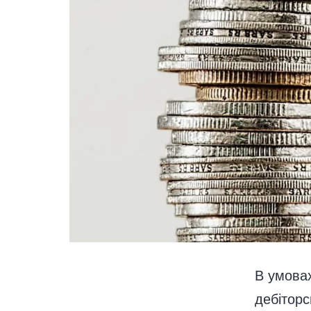
В умовах
дебіторс