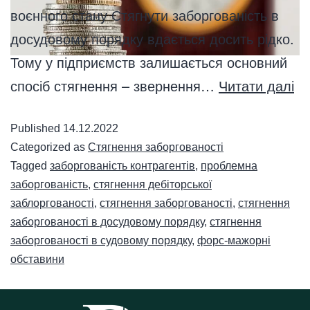
воєнного стану Стягнути заборгованість в
досудовому порядку вдається досить рідко.
Тому у підприємств залишається основний
спосіб стягнення – звернення…
Читати далі
Published
14.12.2022
Categorized as
Стягнення заборгованості
Tagged
заборгованість контрагентів
,
проблемна
заборгованість
,
стягнення дебіторської
заблоргованості
,
стягнення заборгованості
,
стягнення
заборгованості в досудовому порядку
,
стягнення
заборгованості в судовому порядку
,
форс-мажорні
обставини