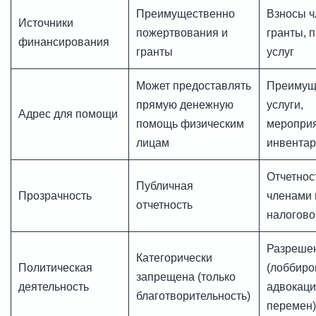
Преимущественно
Взносы ч
Источники
пожертвования и
гранты, 
финансирования
гранты
услуг
Может предоставлять
Преимущ
прямую денежную
услуги,
Адрес для помощи
помощь физическим
мероприя
лицам
инвентар
Отчетнос
Публичная
Прозрачность
членами 
отчетность
налогово
Разреше
Категорически
Политическая
(лоббиро
запрещена (только
деятельность
адвокац
благотворительность)
перемен)