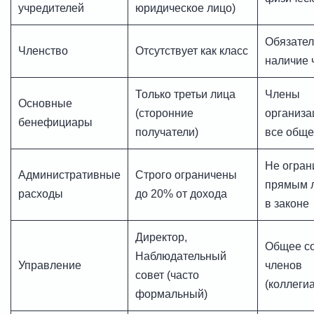
учредителей
юридическое лицо)
Обязател
Членство
Отсутствует как класс
наличие 
Только третьи лица
Члены
Основные
(сторонние
организа
бенефициары
получатели)
все обще
Не огра
Административные
Строго ограничены
прямым 
расходы
до 20% от дохода
в законе
Директор,
Общее с
Наблюдательный
Управление
членов
совет (часто
(коллеги
формальный)