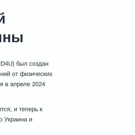
й
ины
RD4U) был создан
ений от физических
я в апреле 2024
ся, и теперь к
о Украина и