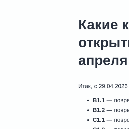
Какие 
открыт
апреля
Итак, с 29.04.202
B1.1
— повре
B1.2
— повре
C1.1
— повре