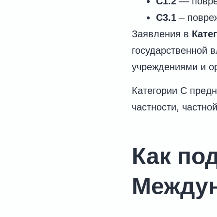
C1.2
— повре
C3.1
– повреж
Заявления в
Кате
государственной в
учреждениями и о
Категории C пред
частности, частно
Как по
Междун