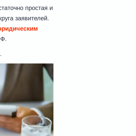
статочно простая и
круга заявителей.
юридическим
РФ.
.