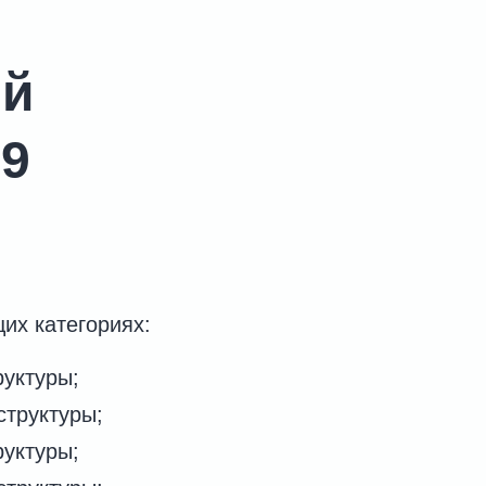
ий
29
их категориях:
уктуры;
труктуры;
уктуры;