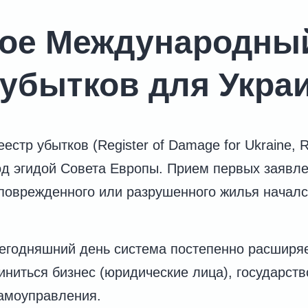
кое Международны
 убытков для Укра
стр убытков (Register of Damage for Ukraine, 
од эгидой Совета Европы. Прием первых заявл
поврежденного или разрушенного жилья началс
егодняшний день система постепенно расширяет
иниться бизнес (юридические лица), государств
самоуправления.