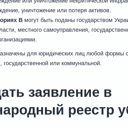
ждение или уничтожение некритической инфрас
дение, уничтожение или потеря активов.
гориях B
могут быть поданы государством Укра
ласти, местного самоуправления, государстве
рганизациями.
назначены для юридических лиц любой формы с
й, государственной или коммунальной.
дать заявление в
ародный реестр у