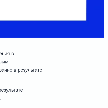
ения в
евым
аине в результате
результате
.