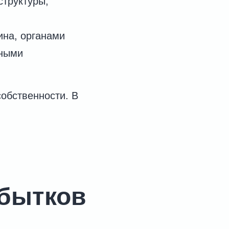
труктуры;
ина, органами
нными
обственности. В
бытков