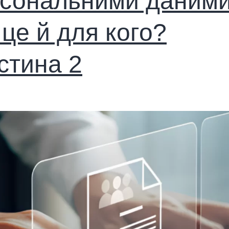
сональними даними
це й для кого?
стина 2