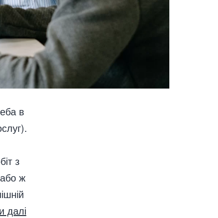
реба в
слуг).
біт з
 або ж
нішній
и далі