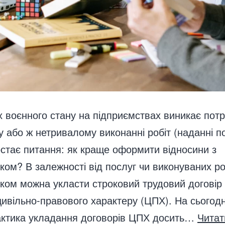
 воєнного стану на підприємствах виникає пот
 або ж нетривалому виконанні робіт (наданні по
остає питання: як краще оформити відносини з
ком? В залежності від послуг чи виконуваних ро
ком можна укласти строковий трудовий договір
цивільно-правового характеру (ЦПХ). На сьогод
актика укладання договорів ЦПХ досить…
Читат