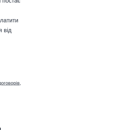
і постає
платити
я від
договорів
,