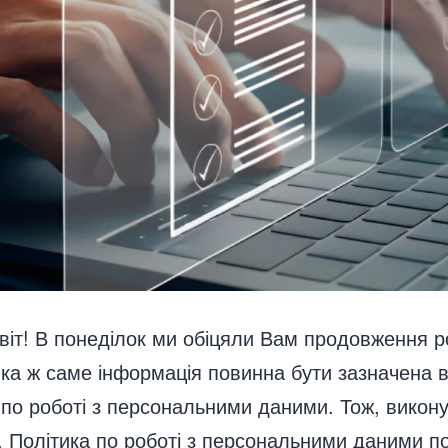
віт! В понеділок ми обіцяли Вам продовження р
яка ж саме інформація повинна бути зазначена 
 по роботі з персональними даними. Тож, викон
. Політика по роботі з персональними даними п