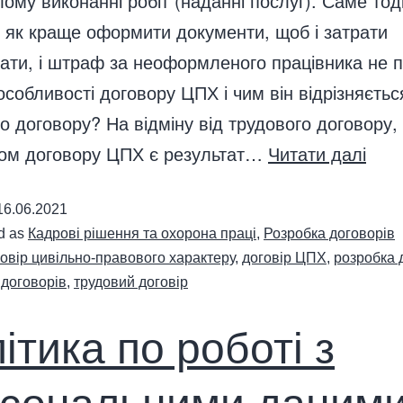
ому виконанні робіт (наданні послуг). Саме тод
 як краще оформити документи, щоб і затрати
вати, і штраф за неоформленого працівника не 
 особливості договору ЦПХ і чим він відрізняєтьс
о договору? На відміну від трудового договору,
ом договору ЦПХ є результат…
Читати далі
16.06.2021
d as
Кадрові рішення та охорона праці
,
Розробка договорів
овір цивільно-правового характеру
,
договір ЦПХ
,
розробка 
 договорів
,
трудовий договір
ітика по роботі з