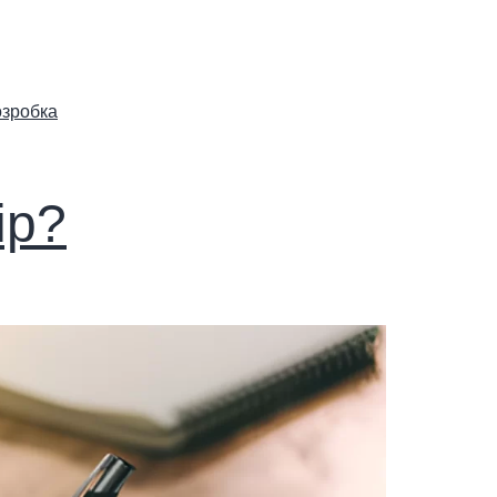
озробка
ір?