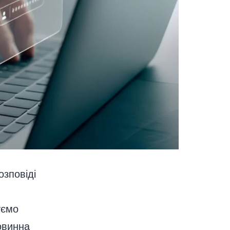
озповіді
в
уємо
овинна