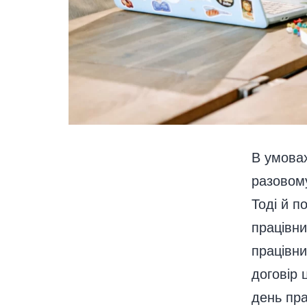
В умовах
разовому
Тоді й п
працівни
працівни
договір 
день пр