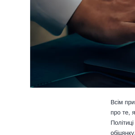
Всім при
про те, 
Політиці
обіцянку