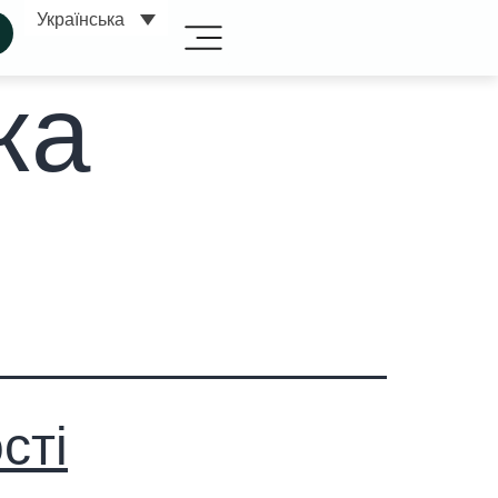
Українська
ка
сті