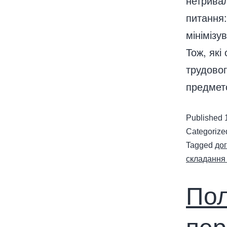
нетривал
питання:
мінімізу
Тож, які
трудовог
предмет
Published
Categorize
Tagged
дог
складання
Пол