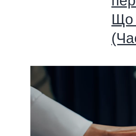
пер
Що 
(Ча