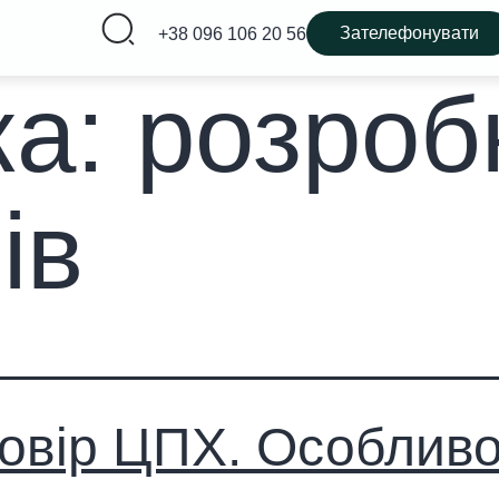
Зателефонувати
+38 096 106 20 56
ка:
розроб
ів
овір ЦПХ. Особливо