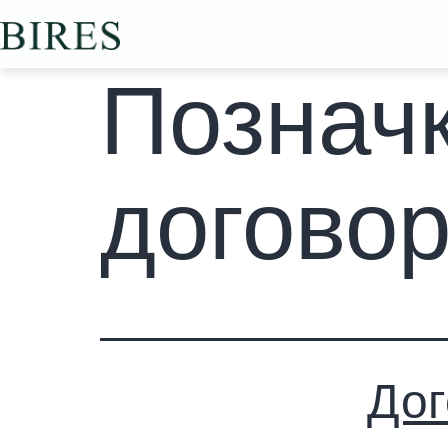
Познач
договор
Дог