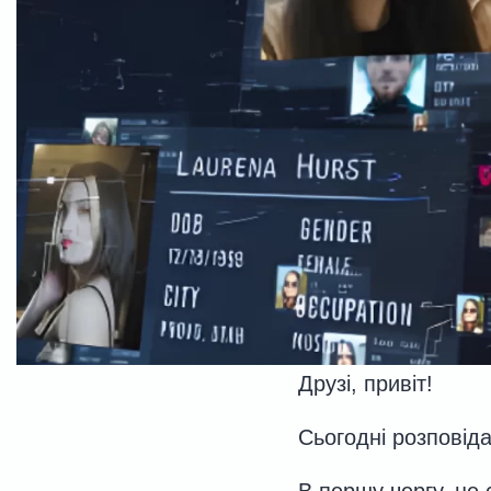
Друзі, привіт!
Сьогодні розповід
В першу чергу, це 