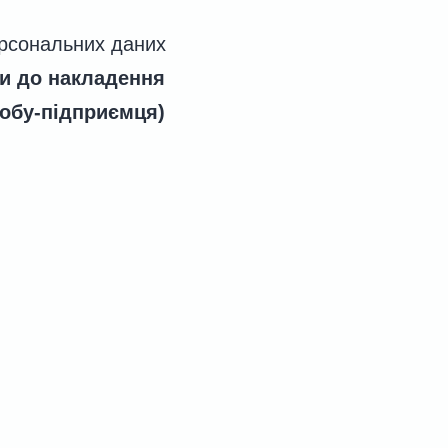
ерсональних даних
и
до накладення
собу-підприємця)