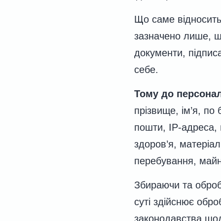
Що саме відносить
зазначено лише, щ
документи, підписа
себе.
Тому до персонал
прізвище, ім’я, по
пошти, ІР-адреса, 
здоров’я, матеріал
перебування, майн
Збираючи та оброб
суті здійснює обр
законодавства щод