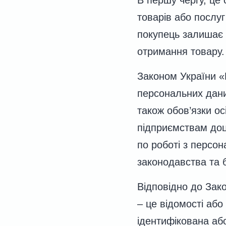
товарів або послу
покупець залишає с
отримання товару.
Законом України «
персональних даних
також обов’язки о
підприємствам доці
по роботі з персон
законодавства та б
Відповідно до Зак
– це відомості або
ідентифікована аб