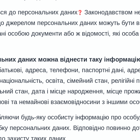
ся до персональних даних
Законодавством не
о джерелом персональних даних можуть бути ви
ні особою документи або ж відомості, які особ
ьних даних можна віднести таку інформаці
 батькові, адреса, телефони, паспортні дані, ад
національність, освіта, сімейний стан, релігійні
ьний стан, дата і місце народження, місце прож
ові та немайнові взаємовідносини з іншими осо
ляючи будь-яку особисту інформацію про особу
обку персональних даних. Відповідно повинно д
о захисту таких даних.