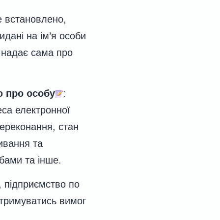
 встановлено,
дані на ім’я особи
а надає сама про
ю про особу
:
реса електронної
 переконання, стан
ивання та
бами та інше.
, підприємство по
отримуватись вимог