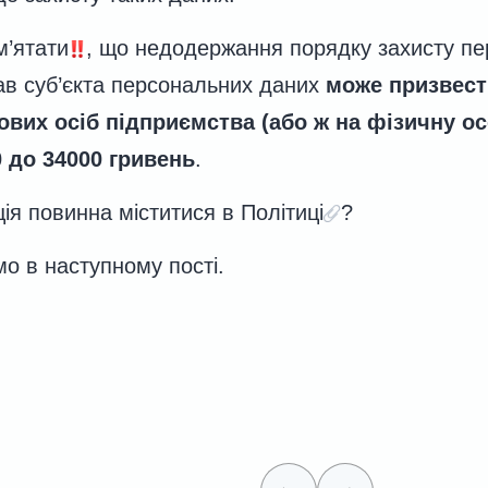
м’ятати
, що недодержання порядку захисту п
в суб’єкта персональних даних
може призвест
вих осіб підприємства (або ж на фізичну о
0 до 34000 гривень
.
ія повинна міститися в Політиці
?
мо в наступному пості.