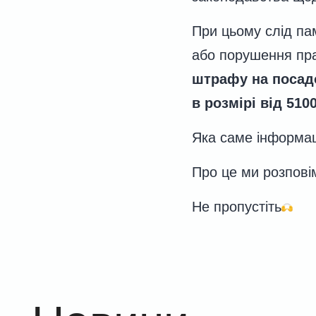
При цьому слід па
або порушення пра
штрафу на посадо
в розмірі від 510
Яка саме інформац
Про це ми розпові
Не пропустіть