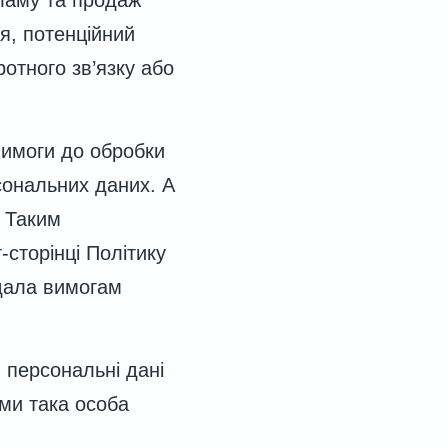
я, потенційний
отного зв’язку або
вимоги до обробки
сональних даних. А
. Таким
-сторінці Політику
ідала вимогам
 персональні дані
ими така особа