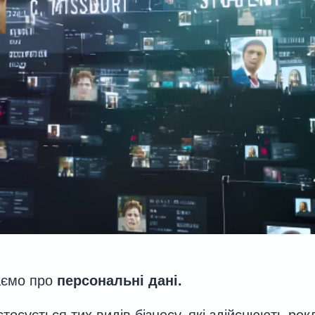
аємо про
персональні дані
.
стосується тих видів бізнесу, які здійснюють ре