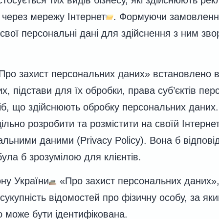
г через мережу Інтернет
. Формуючи замовленн
вої персональні дані для здійснення з ним звор
Про захист персональних даних» встановлено 
, підстави для їх обробки, права суб’єктів пер
сіб, що здійснюють обробку персональних даних
льно розробити та розмістити на своїй Інтернет
альними даними (Privacy Policy). Вона б відпов
ула б зрозумілою для клієнтів.
ону України
«Про захист персональних даних»,
 сукупність відомостей про фізичну особу, за як
о може бути ідентифікована.