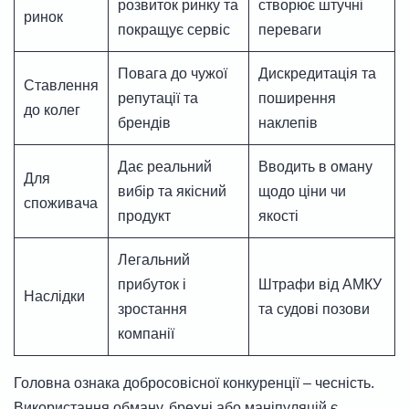
розвиток ринку та
створює штучні
ринок
покращує сервіс
переваги
Повага до чужої
Дискредитація та
Ставлення
репутації та
поширення
до колег
брендів
наклепів
Дає реальний
Вводить в оману
Для
вибір та якісний
щодо ціни чи
споживача
продукт
якості
Легальний
прибуток і
Штрафи від АМКУ
Наслідки
зростання
та судові позови
компанії
Головна ознака добросовісної конкуренції – чесність.
Використання обману, брехні або маніпуляцій є