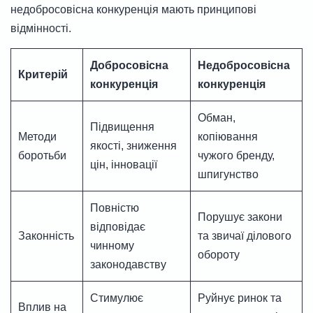
недобросовісна конкуренція мають принципові
відмінності.
Добросовісна
Недобросовісна
Критерій
конкуренція
конкуренція
Обман,
Підвищення
Методи
копіювання
якості, зниження
боротьби
чужого бренду,
цін, інновації
шпигунство
Повністю
Порушує закони
відповідає
Законність
та звичаї ділового
чинному
обороту
законодавству
Стимулює
Руйнує ринок та
Вплив на