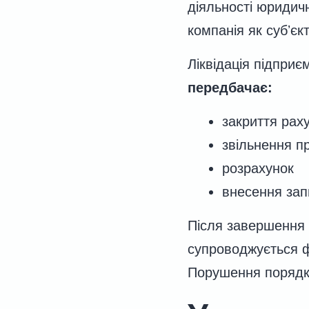
діяльності юридичн
компанія як субʼєк
Ліквідація підпри
передбачає:
закриття раху
звільнення пр
розрахунок
внесення зап
Після завершення 
супроводжується ф
Порушення порядку