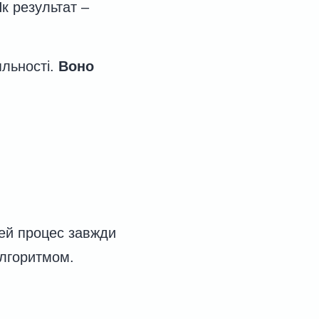
к результат –
яльності.
Воно
Цей процес завжди
алгоритмом.