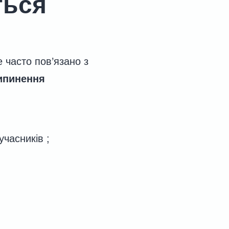
ться
е часто пов’язано з
ипинення
учасників ;