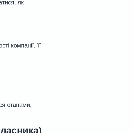
атися, як
сті компанії, її
ся етапами,
власника)