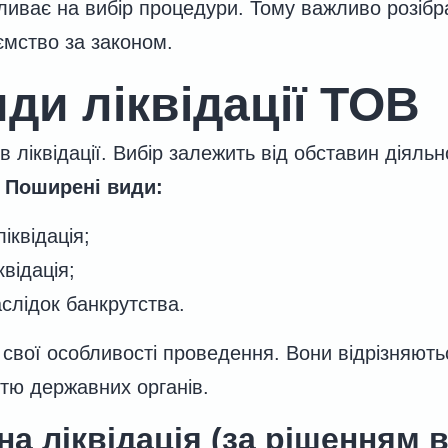
ливає на вибір процедури. Тому важливо розібр
ємство за законом.
иди ліквідації ТОВ
в ліквідації. Вибір залежить від обставин діяльно
.
Поширені види:
іквідація;
відація;
аслідок банкрутства.
 свої особливості проведення. Вони відрізняють
стю державних органів.
а ліквідація (за рішенням 