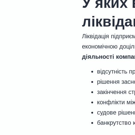
У яких
ліквід
Ліквідація підприє
економічною доці
діяльності компан
відсутність п
рішення засно
закінчення ст
конфлікти мі
судове рішен
банкрутство 