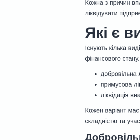
Кожна з причин вп
ліквідувати підпри
Які є в
Існують кілька виді
фінансового стану
добровільна л
примусова лік
ліквідація вн
Кожен варіант має
складністю та уча
Добровільн