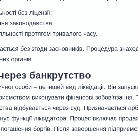
ності без ліцензії;
ння законодавства;
іяльності протягом тривалого часу.
ається без згоди засновників. Процедура знаход
их органів.
 через банкрутство
ної особи – це інший вид ліквідації. Він запуск
риємством виконувати фінансові зобов’язання.
мства відбувається через суд. Призначається ар
онує функції ліквідатора. Процес включає прод
погашення боргів. Після завершення підприємс