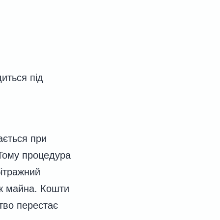
иться під
ається при
 Тому процедура
бітражний
аж майна. Кошти
тво перестає