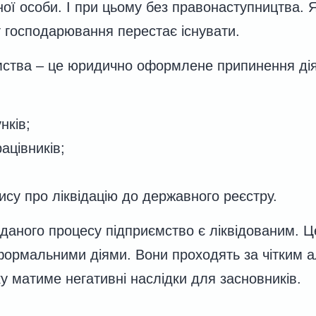
ої особи. І при цьому без правонаступництва. Я
т господарювання перестає існувати.
ємства – це юридично оформлене припинення ді
нків;
ацівників;
ису про ліквідацію до державного реєстру.
даного процесу підприємство є ліквідованим. 
ормальними діями. Вони проходять за чітким 
 матиме негативні наслідки для засновників.