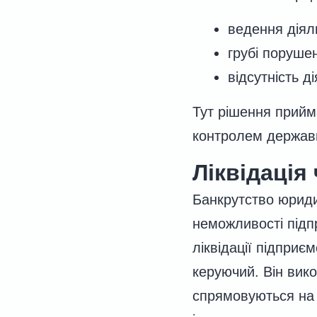
ведення діяль
грубі поруше
відсутність д
Тут рішення прийм
контролем державн
Ліквідація
Банкрутство юридич
неможливості підп
ліквідації підприє
керуючий. Він вик
спрямовуються на 