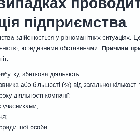
 випадках проводи
ація підприємства
мства здійснюється у різноманітних ситуаціях. Ц
льністю, юридичними обставинами.
Причини пр
ії:
рибутку, збиткова діяльність;
вника або більшості (¾) від загальної кількості 
року діяльності компанії;
ж учасниками;
ня;
юридичної особи.