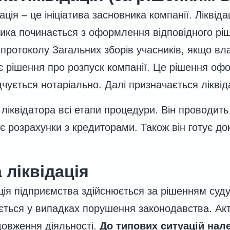
ація – це ініціатива засновника компанії. Ліквід
ика починається з оформлення відповідного рі
протоколу Загальних зборів учасників, якщо вла
 рішення про розпуск компанії. Це рішення оф
чується нотаріально. Далі призначається ліквід
 ліквідатора всі етапи процедури. Він проводить
ює розрахунки з кредиторами. Також він готує д
ліквідація
ція підприємства здійснюється за рішенням суд
ується у випадках порушення законодавства. Ак
овження діяльності.
До типових ситуацій нал