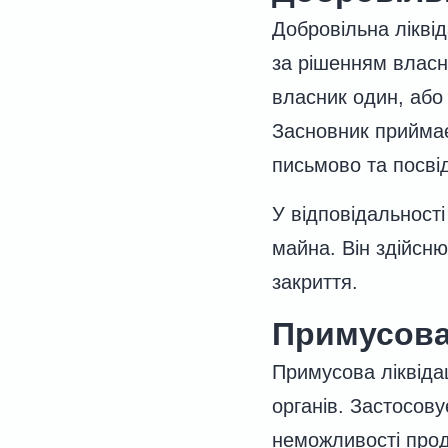
Добровільна ліквід
за рішенням власн
власник один, або 
Засновник приймає
письмово та посвід
У відповідальності
майна. Він здійсн
закриття.
Примусова 
Примусова ліквіда
органів. Застосов
неможливості прод