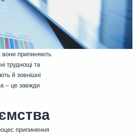
ж вони припиняють
ні труднощі та
ють й зовнішні
ва – це завжди
иємства
процес припинення