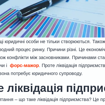
щі юридичні особи не тільки створюються. Тако
родний процес ринку. Причини різні. Це економіч
акож конфлікти між засновниками. Причинами ста
чи і
форс-мажор
. Проте ліквідація підприємст
І вона потребує юридичного супроводу.
е ліквідація підпр
итання – що таке ліквідація підприємства? Це 