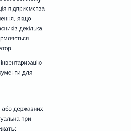
ація підприємства
шення, якщо
сників декілька.
ормляється
атор.
 інвентаризацію
окументи для
у або державних
туальна при
ежать: