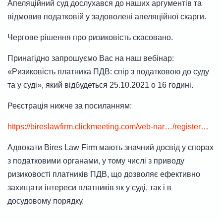
Апеляційний суд дослухався до наших аргументів та
відмовив податковій у задоволені апеляційної скарги.
Чергове рішення про ризиковість скасовано.
Принагідно запрошуємо Вас на наш вебінар:
«Ризиковість платника ПДВ: спір з податковою до суду
та у суді», який відбудеться 25.10.2021 о 16 годині.
Реєстрація нижче за посиланням:
https://bireslawfirm.clickmeeting.com/veb-nar…/register…
Адвокати Bires Law Firm мають значний досвід у спорах
з податковими органами, у тому числі з приводу
ризиковості платників ПДВ, що дозволяє ефективно
захищати інтереси платників як у суді, так і в
досудовому порядку.