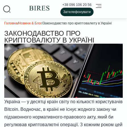
+38 096 106 20 56
Зателефонувати
Головна
/
Новини & Блог
/
Законодавство про криптовалюту в Україні
ЗАКОНОДАВСТВО ПРО
КРИПТОВАЛЮТУ В УКРАЇНІ
Україна — у десятці країн світу по кількості користувачів
Bitcoin. Водночас, в країні не існує жодного закону чи
підзаконного нормативного-правового акту, який би
регулював криптовалютні операції. З кожним роком цей