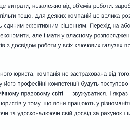
е витрати, незалежно від об’ємів роботи: зароб
 пільги тощо. Для деяких компаній це велика роз
ь єдиним ефективним рішенням. Перехід на або
економити, але і мати у власному розпоряджен
ів з досвідом роботи у всіх ключових галузях п
ного юриста, компанія не застрахована від того
 його професійні компетенції будуть поступово 
мічному правовому світі — звужуватися. І якраз
 юристів у тому, що вони працюють у різноманіт
чи та удосконалюючи свій досвід за рахунок ш