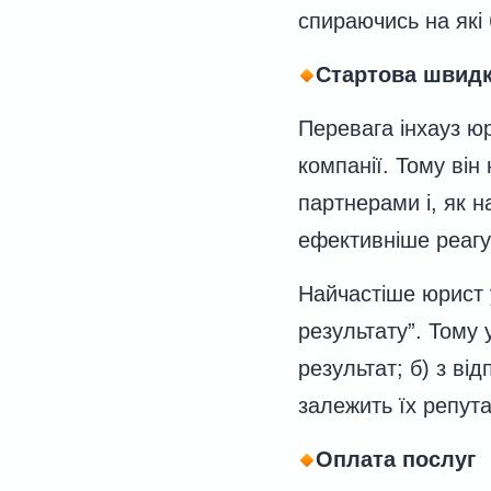
спираючись на які
Стартова швидк
Перевага інхауз юр
компанії. Тому він
партнерами і, як н
ефективніше реагу
Найчастіше юрист 
результату”. Тому 
результат; б) з ві
залежить їх репут
Оплата послуг