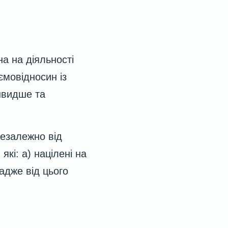
а на діяльності
ємовідносин із
 швидше та
незалежно від
які: а) націлені на
адже від цього