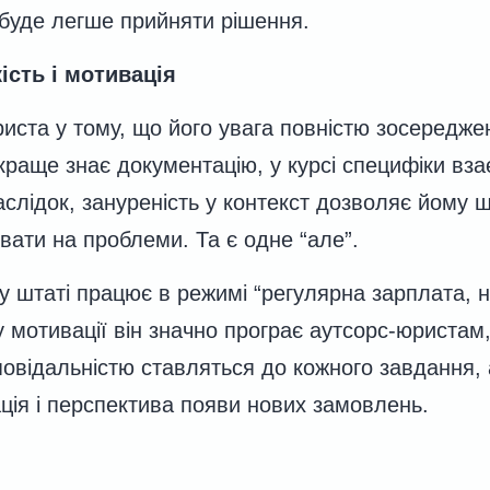
 буде легше прийняти рішення.
ість і мотивація
иста у тому, що його увага повністю зосереджен
 краще знає документацію, у курсі специфіки вза
аслідок, зануреність у контекст дозволяє йому
вати на проблеми. Та є одне “але”.
у штаті працює в режимі “регулярна зарплата, 
у мотивації він значно програє аутсорс-юристам, 
дповідальністю ставляться до кожного завдання, 
ація і перспектива появи нових замовлень.