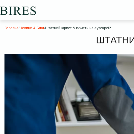
Головна
/
Новини & Блог
/
Штатний юрист & юристи на аутсорсі?
ШТАТНИ