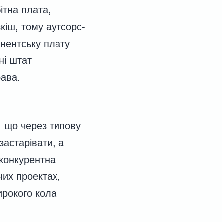
ітна плата,
кіш, тому аутсорс-
нентську плату
ні штат
рава.
, що через типову
застарівати, а
 конкурентна
них проектах,
ирокого кола